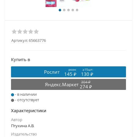
Артикул:
65663776
Купить в
розн:
≥15шт:
Рослит
145 ₽
130 ₽
304 ₽
Яндекс.Маркет
274 ₽
- в наличии
- отсутствует
Характеристики
Автор
Птухина А.В.
Издательство