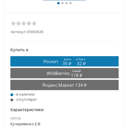
Артикул:
65663638
Купить в
розн:
≥15шт:
Рослит
35 ₽
32 ₽
144 ₽
WildBerries
118 ₽
Яндекс.Маркет
134 ₽
- в наличии
- отсутствует
Характеристики
Автор
Кучерявенко Е.В.