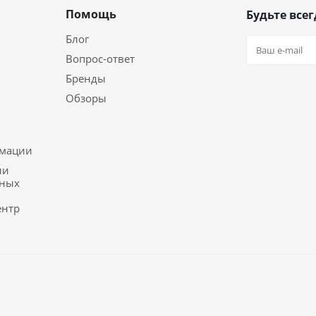
Помощь
Будьте всег
Блог
Вопрос-ответ
Бренды
Обзоры
ь
рмации
ии
ьных
ентр