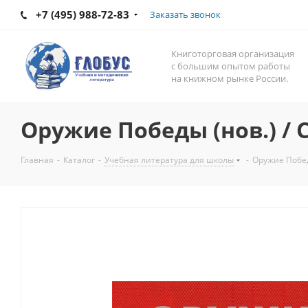
+7 (495) 988-72-83
Заказать звонок
Книготорговая организация
с большим опытом работы
на книжном рынке России.
Оружие Победы (нов.) /
Главная
-
Каталог
-
Учебная литература для школы
-
Оружие Побед