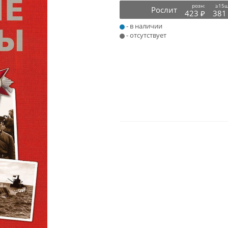
розн:
≥15ш
Рослит
423 ₽
381
- в наличии
- отсутствует