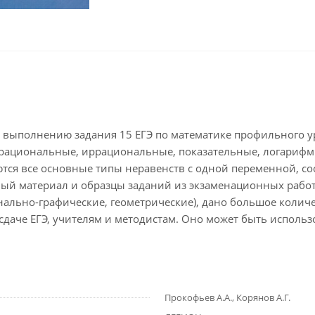
к выполнению задания 15 ЕГЭ по математике профильного у
т рациональные, иррациональные, показательные, логариф
ются все основные типы неравенств с одной переменной, с
ый материал и образцы заданий из экзаменационных работ
нально-графические, геометрические), дано большое колич
сдаче ЕГЭ, учителям и методистам. Оно может быть исполь
Прокофьев А.А., Корянов А.Г.