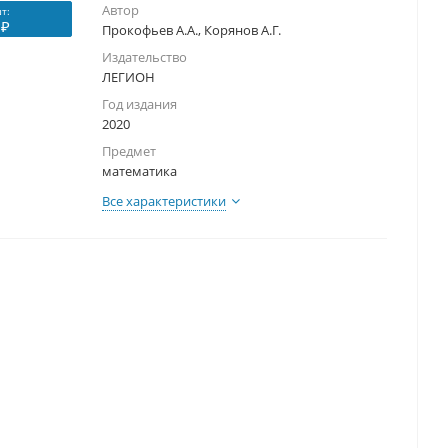
Автор
т:
 ₽
Прокофьев А.А., Корянов А.Г.
Издательство
ЛЕГИОН
Год издания
2020
Предмет
математика
Все характеристики