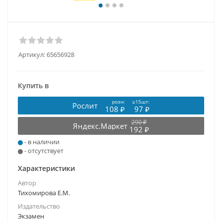
Артикул:
65656928
Купить в
розн:
≥15шт:
Рослит
108 ₽
97 ₽
290 ₽
Яндекс.Маркет
192 ₽
- в наличии
- отсутствует
Характеристики
Автор
Тихомирова Е.М.
Издательство
Экзамен