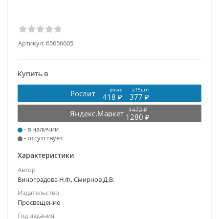
Артикул:
65656605
Купить в
розн:
≥15шт:
Рослит
418 ₽
377 ₽
1472 ₽
Яндекс.Маркет
1280 ₽
- в наличии
- отсутствует
Характеристики
Автор
Виноградова Н.Ф., Смирнов Д.В.
Издательство
Просвещение
Год издания