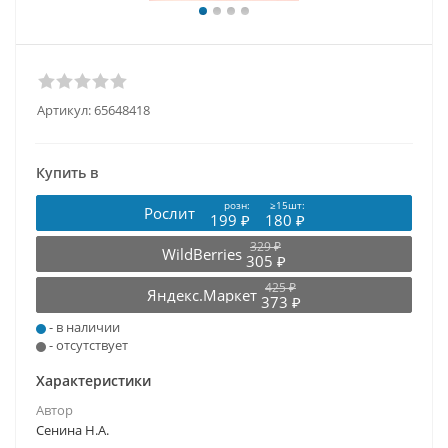
Артикул:
65648418
Купить в
розн:
≥15шт:
Рослит
199 ₽
180 ₽
329 ₽
WildBerries
305 ₽
425 ₽
Яндекс.Маркет
373 ₽
- в наличии
- отсутствует
Характеристики
Автор
Сенина Н.А.