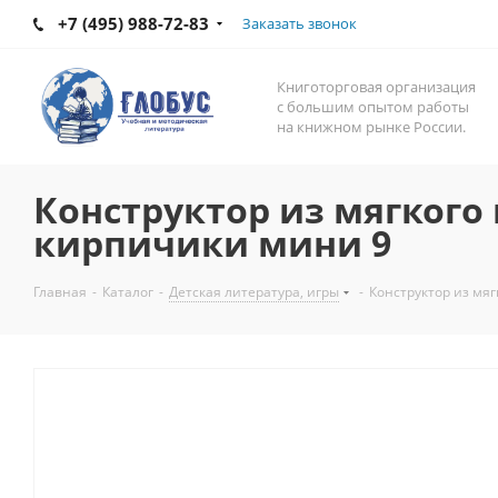
+7 (495) 988-72-83
Заказать звонок
Книготорговая организация
с большим опытом работы
на книжном рынке России.
Конструктор из мягкого
кирпичики мини 9
Главная
-
Каталог
-
Детская литература, игры
-
Конструктор из мя