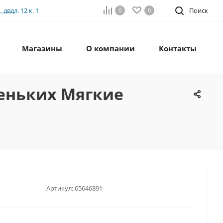
двдл. 12 к. 1
Поиск
0
0
Магазины
О компании
Контакты
леньких Мягкие
Артикул:
65646891