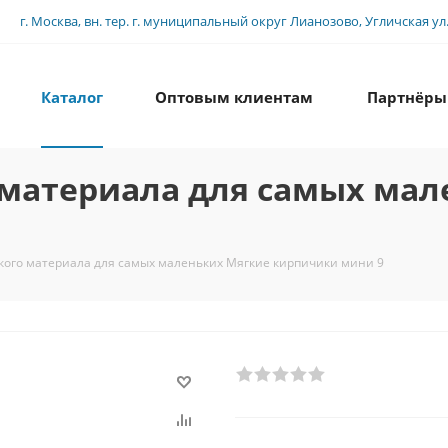
г. Москва, вн. тер. г. муниципальный округ Лианозово, Угличская ул., 
Каталог
Оптовым клиентам
Партнёры
 материала для самых ма
гкого материала для самых маленьких Мягкие кирпичики мини 9