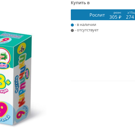
Купить в
розн:
≥15ш
Рослит
305 ₽
274
- в наличии
- отсутствует