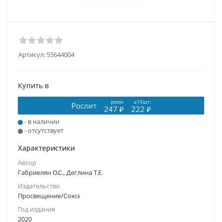
Артикул:
55644004
Купить в
розн:
≥15шт:
Рослит
247 ₽
222 ₽
- в наличии
- отсутствует
Характеристики
Автор
Габриелян О.С., Деглина Т.Е.
Издательство
Просвещение/Союз
Год издания
2020