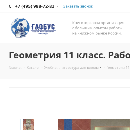
+7 (495) 988-72-83
Заказать звонок
Книготорговая организация
с большим опытом работы
на книжном рынке России.
Геометрия 11 класс. Раб
Главная
-
Каталог
-
Учебная литература для школы
-
Геометрия 11