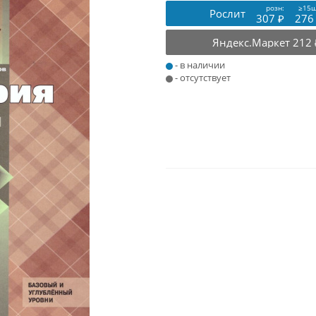
розн:
≥15ш
Рослит
307 ₽
276
Яндекс.Маркет
212 
- в наличии
- отсутствует