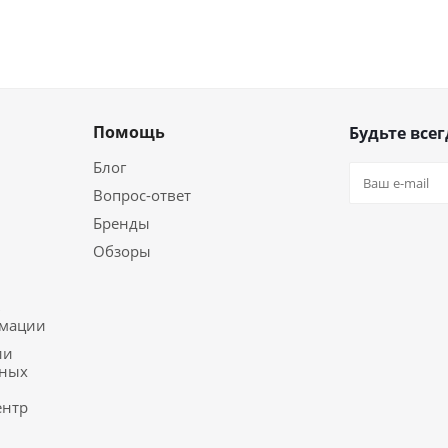
Помощь
Будьте всег
Блог
Вопрос-ответ
Бренды
Обзоры
ь
рмации
ии
ьных
ентр