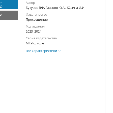
Автор
т:
 ₽
Бутузов В.Ф., Глазков Ю.А., Юдина И.И.
Издательство
₽
Просвещение
Год издания
2023, 2024
Серия издательства
МГУ-школе
Все характеристики