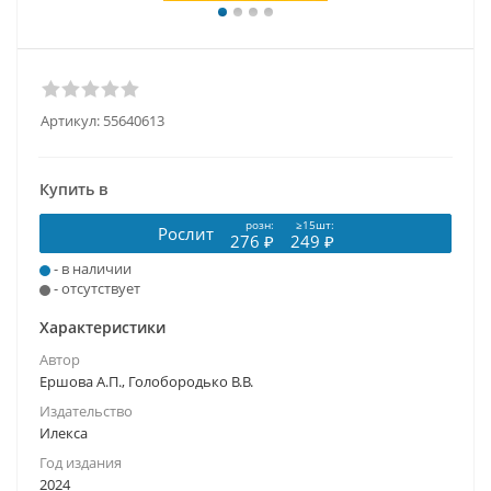
Артикул:
55640613
Купить в
розн:
≥15шт:
Рослит
276 ₽
249 ₽
- в наличии
- отсутствует
Характеристики
Автор
Ершова А.П., Голобородько В.В.
Издательство
Илекса
Год издания
2024