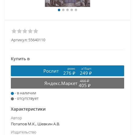
Артикул:
55640110
Купить в
розн:
≥15шт:
Рослит
276 ₽
249 ₽
466 ₽
Яндекс.Маркет
405 ₽
- в наличии
- отсутствует
Характеристики
Автор
Потапов М.К., Шевкин А.В.
Издательство