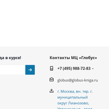
да в курсе!
Контакты МЦ «Глобус»
+7 (495) 988-72-83
globus@globus-kniga.ru
г. Москва, вн. тер. г.
муниципальный
округ Лианозово,
Угличская ул., двдл.