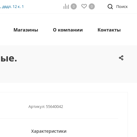
двдл. 12 к. 1
Поиск
0
0
Магазины
О компании
Контакты
ные.
Артикул:
55640042
Характеристики