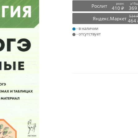
розн:
≥15ш
Рослит
410 ₽
369
534 
Яндекс.Маркет
464 
- в наличии
- отсутствует