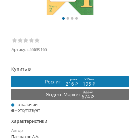
Артикул:
55639165
Купить в
розн:
≥15шт:
Рослит
216 ₽
195 ₽
923 ₽
Яндекс.Маркет
674 ₽
- в наличии
- отсутствует
Характеристики
Автор
Плешаков А.А.