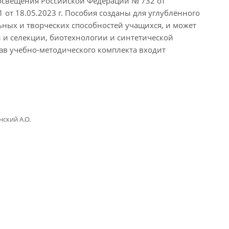
росвещения Российской Федерации № 732 от
т 18.05.2023 г. Пособия созданы для углублённого
ьных и творческих способностей учащихся, и может
 и селекции, биотехнологии и синтетической
тав учебно-методического комплекта входит
нский А.О.