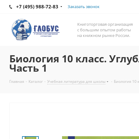
+7 (495) 988-72-83
Заказать звонок
Книготорговая организация
с большим опытом работы
на книжном рынке России.
Биология 10 класс. Углу
Часть 1
Главная
-
Каталог
-
Учебная литература для школы
-
Биология 10 к