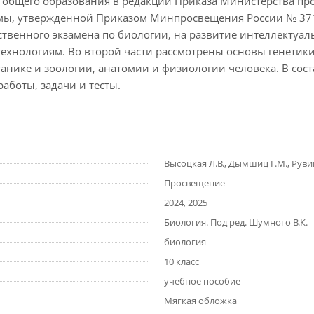
го общего образования в редакции Приказа Министерства п
мы, утверждённой Приказом Минпросвещения России № 371 о
ственного экзамена по биологии, на развитие интеллектуал
технологиям. Во второй части рассмотрены основы генетики
анике и зоологии, анатомии и физиологии человека. В сос
аботы, задачи и тесты.
Высоцкая Л.В., Дымшиц Г.М., Руви
Просвещение
2024, 2025
Биология. Под ред. Шумного В.К.
биология
10 класс
учебное пособие
Мягкая обложка