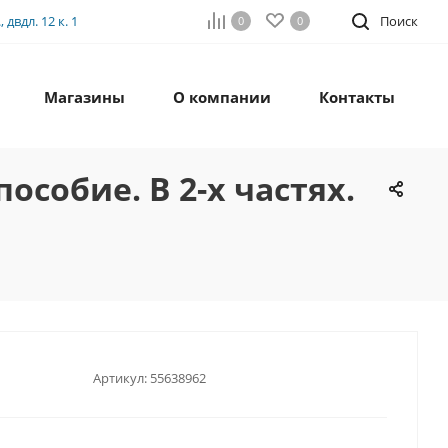
двдл. 12 к. 1
Поиск
0
0
Магазины
О компании
Контакты
особие. В 2-х частях.
Артикул:
55638962