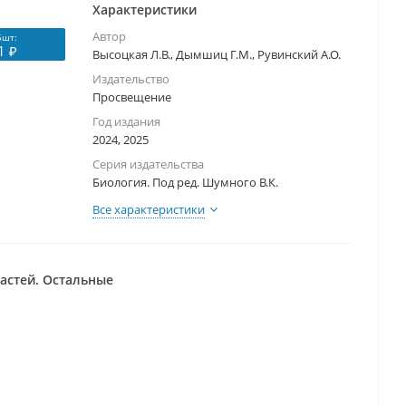
Характеристики
Автор
5шт:
1 ₽
Высоцкая Л.В., Дымшиц Г.М., Рувинский А.О.
Издательство
Просвещение
Год издания
2024, 2025
Серия издательства
Биология. Под ред. Шумного В.К.
Все характеристики
частей. Остальные