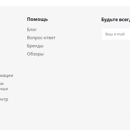
Помощь
Будьте всег
Блог
Вопрос-ответ
Бренды
Обзоры
ь
рмации
ии
ьных
ентр