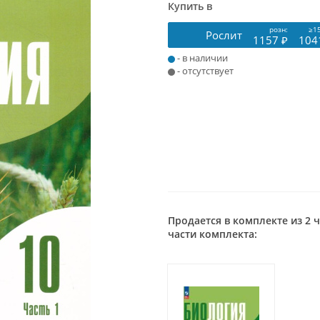
Купить в
розн:
≥1
Рослит
1157 ₽
104
- в наличии
- отсутствует
Продается в комплекте из 2 
части комплекта: