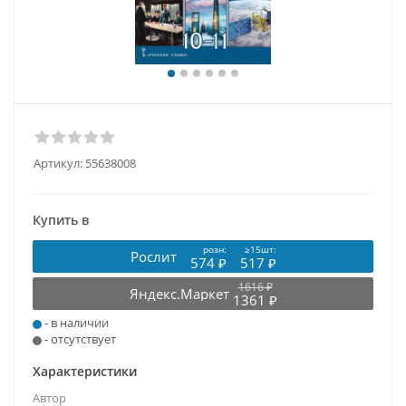
Артикул:
55638008
Купить в
розн:
≥15шт:
Рослит
574 ₽
517 ₽
1616 ₽
Яндекс.Маркет
1361 ₽
- в наличии
- отсутствует
Характеристики
Автор