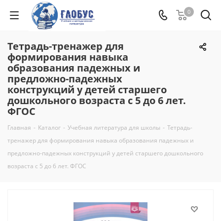
0
Тетрадь-тренажер для
формирования навыка
образования падежных и
предложно-падежных
конструкций у детей старшего
дошкольного возраста с 5 до 6 лет.
ФГОС
Главная
-
Каталог
-
Учебная литература для школы
-
Тетрадь-
тренажер для формирования навыка образования падежных и
предложно-падежных конструкций у детей старшего дошкольного
возраста с 5 до 6 лет. ФГОС