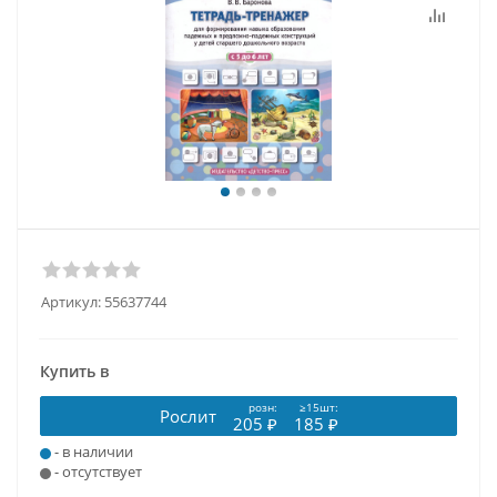
Артикул:
55637744
Купить в
розн:
≥15шт:
Рослит
205 ₽
185 ₽
- в наличии
- отсутствует