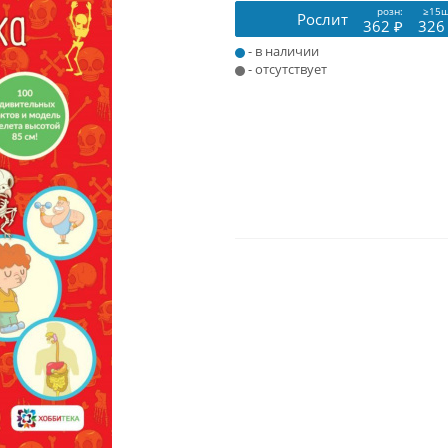
розн:
≥15ш
Рослит
362 ₽
326
- в наличии
- отсутствует