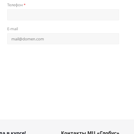
Телефон
*
E-mail
да в курсе!
Контакты МЦ «Глобус»