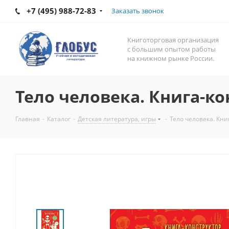
+7 (495) 988-72-83
Заказать звонок
Книготорговая организация
с большим опытом работы
на книжном рынке России.
Тело человека. Книга-ко
Главная
-
Каталог
-
Детская литература, игры
-
Тело человека. Кни