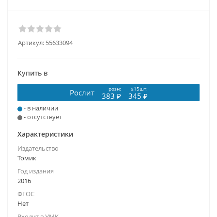
Артикул:
55633094
Купить в
розн:
≥15шт:
Рослит
383 ₽
345 ₽
- в наличии
- отсутствует
Характеристики
Издательство
Томик
Год издания
2016
ФГОС
Нет
Входит в УМК