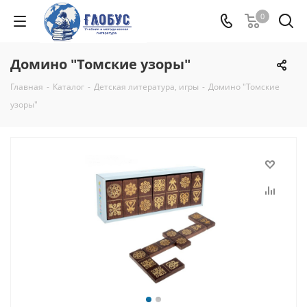
0
Домино "Томские узоры"
Главная
-
Каталог
-
Детская литература, игры
-
Домино "Томские
узоры"