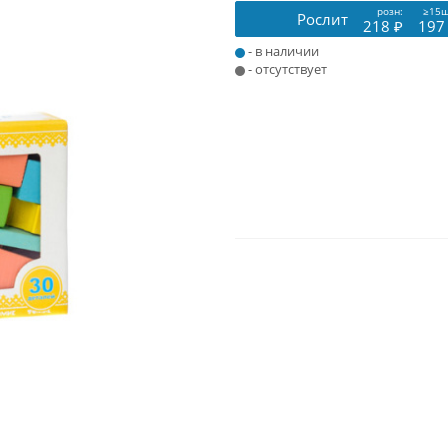
розн:
≥15ш
Рослит
218 ₽
197
- в наличии
- отсутствует