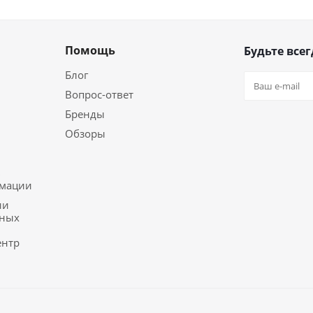
Помощь
Будьте всег
Блог
Вопрос-ответ
Бренды
Обзоры
ь
рмации
ии
ьных
ентр