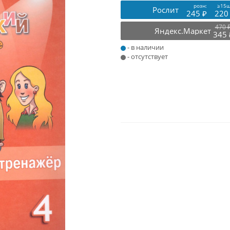
розн:
≥15ш
Рослит
245 ₽
220
470 
Яндекс.Маркет
345 
- в наличии
- отсутствует