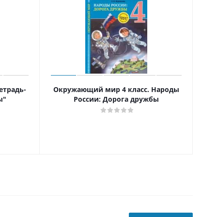
етрадь-
Окружающий мир 4 класс. Народы
Сб
ы"
России: Дорога дружбы
для