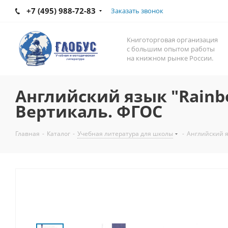
+7 (495) 988-72-83
Заказать звонок
Книготорговая организация
с большим опытом работы
на книжном рынке России.
Английский язык "Rainbo
Вертикаль. ФГОС
Главная
-
Каталог
-
Учебная литература для школы
-
Английский я