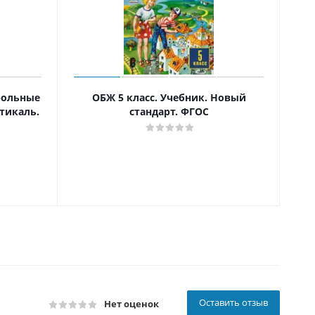
трольные
ОБЖ 5 класс. Учебник. Новый
тикаль.
стандарт. ФГОС
кул
Оставить отзыв
Нет оценок