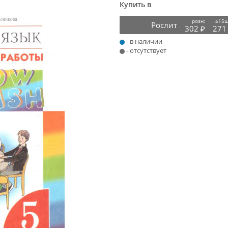
Купить в
розн:
≥15ш
Рослит
302 ₽
271
- в наличии
- отсутствует