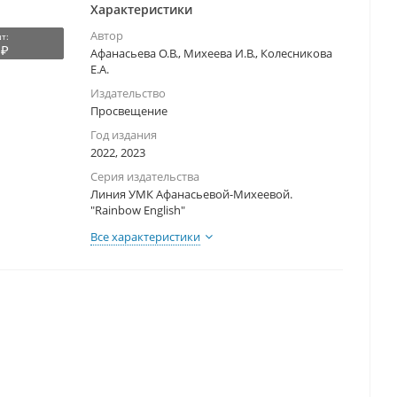
Характеристики
Автор
т:
 ₽
Афанасьева О.В., Михеева И.В., Колесникова
Е.А.
Издательство
Просвещение
Год издания
2022, 2023
Серия издательства
Линия УМК Афанасьевой-Михеевой.
"Rainbow English"
Все характеристики