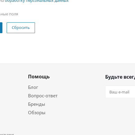
 на
обработку персональных данных
ьные поля
Сбросить
Помощь
Будьте всег
Блог
Вопрос-ответ
Бренды
Обзоры
ь
рмации