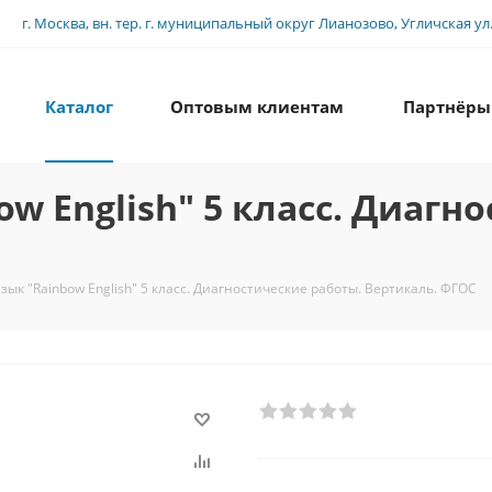
г. Москва, вн. тер. г. муниципальный округ Лианозово, Угличская ул., 
Каталог
Оптовым клиентам
Партнёры
w English" 5 класс. Диагн
зык "Rainbow English" 5 класс. Диагностические работы. Вертикаль. ФГОС