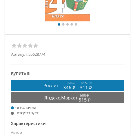
Артикул:
55628774
Купить в
розн:
≥15шт:
Рослит
346 ₽
311 ₽
600 ₽
Яндекс.Маркет
515 ₽
- в наличии
- отсутствует
Характеристики
Автор