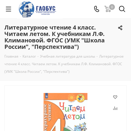
0
Литературное чтение 4 класс.
Читаем летом. К учебникам Л.Ф.
Климановой. ФГОС (УМК "Школа
России", "Перспектива")
Главная
-
Каталог
-
Учебная литература для школы
-
Литературное
чтение 4 класс. Читаем летом. К учебникам Л.Ф. Климановой. ФГОС
(УМК "Школа России", "Перспектива")