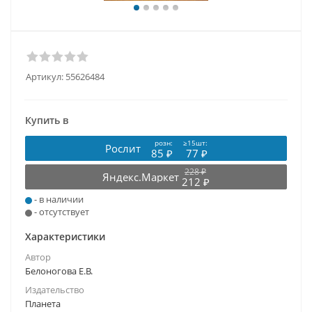
Артикул:
55626484
Купить в
розн:
≥15шт:
Рослит
85 ₽
77 ₽
228 ₽
Яндекс.Маркет
212 ₽
- в наличии
- отсутствует
Характеристики
Автор
Белоногова Е.В.
Издательство
Планета