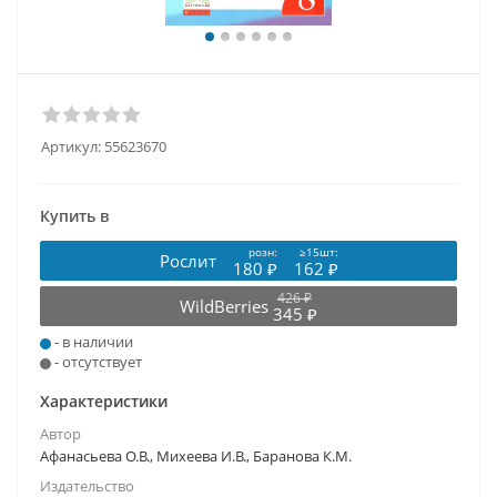
Артикул:
55623670
Купить в
розн:
≥15шт:
Рослит
180 ₽
162 ₽
426 ₽
WildBerries
345 ₽
- в наличии
- отсутствует
Характеристики
Автор
Афанасьева О.В., Михеева И.В., Баранова К.М.
Издательство