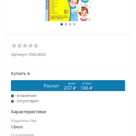
Артикул:
55623653
Купить в
розн:
≥15шт:
Рослит
207 ₽
186 ₽
- в наличии
- отсутствует
Характеристики
Издательство
Сфера
Год издания