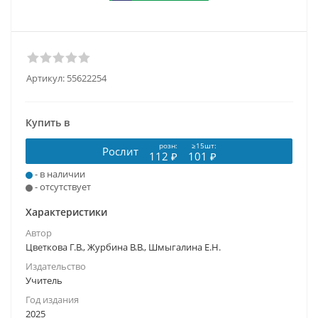
Артикул:
55622254
Купить в
розн:
≥15шт:
Рослит
112 ₽
101 ₽
- в наличии
- отсутствует
Характеристики
Автор
Цветкова Г.В., Журбина В.В., Шмыгалина Е.Н.
Издательство
Учитель
Год издания
2025