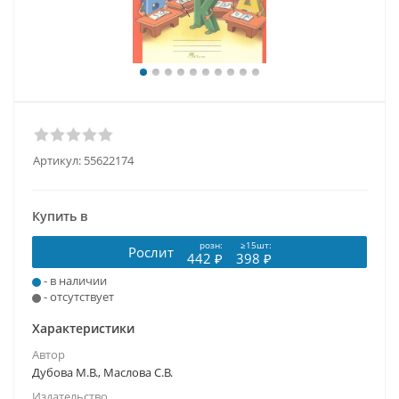
Артикул:
55622174
Купить в
розн:
≥15шт:
Рослит
442 ₽
398 ₽
- в наличии
- отсутствует
Характеристики
Автор
Дубова М.В., Маслова С.В.
Издательство