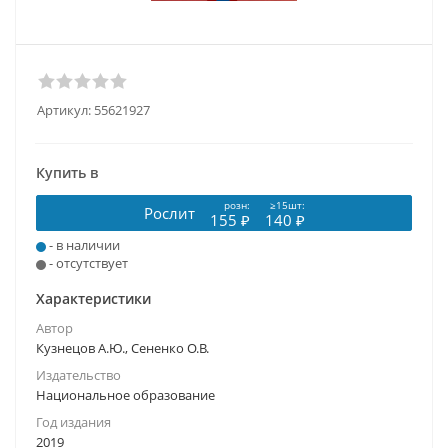
Артикул:
55621927
Купить в
розн:
≥15шт:
Рослит
155 ₽
140 ₽
- в наличии
- отсутствует
Характеристики
Автор
Кузнецов А.Ю., Сененко О.В.
Издательство
Национальное образование
Год издания
2019