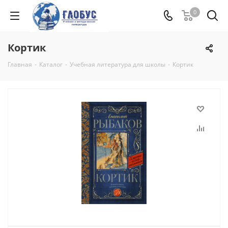
0
Кортик
Главная
-
Каталог
-
Учебная литература для школы
-
Кортик