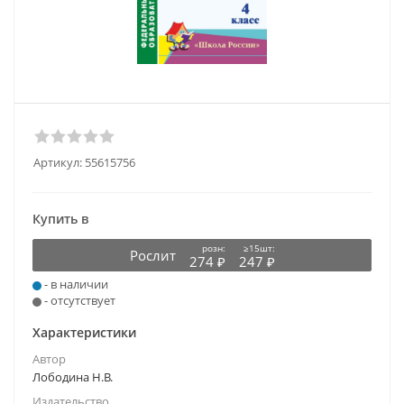
Артикул:
55615756
Купить в
розн:
≥15шт:
Рослит
274 ₽
247 ₽
- в наличии
- отсутствует
Характеристики
Автор
Лободина Н.В.
Издательство