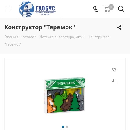
0
Конструктор "Теремок"
Главная
-
Каталог
-
Детская литература, игры
-
Конструктор
"Теремок"