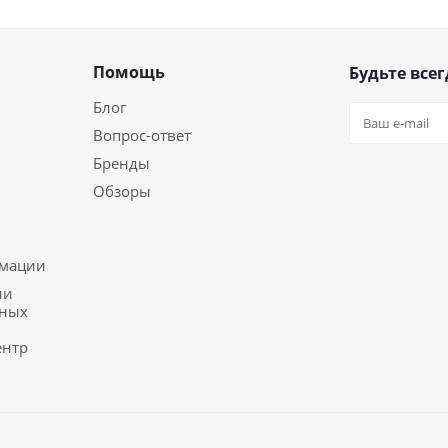
Помощь
Будьте всег
Блог
Вопрос-ответ
Бренды
Обзоры
ь
рмации
ии
ьных
ентр