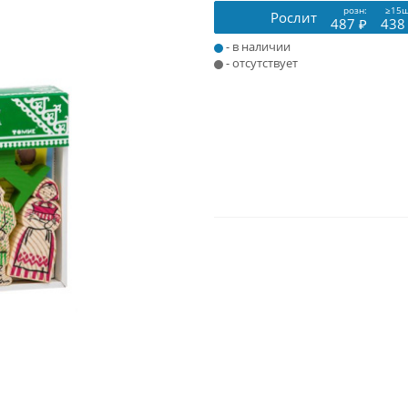
розн:
≥15ш
Рослит
487 ₽
438
- в наличии
- отсутствует