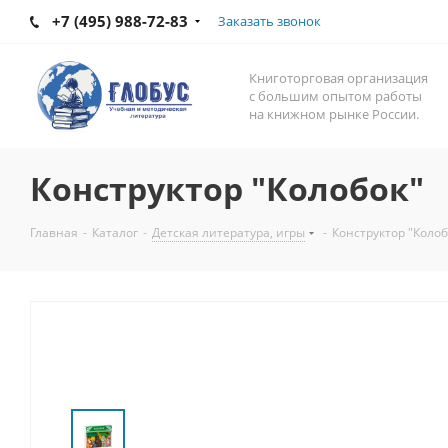
+7 (495) 988-72-83
Заказать звонок
Книготорговая организация
с большим опытом работы
на книжном рынке России.
Конструктор "Колобок"
Главная
-
Каталог
-
Детская литература, игры
-
Конструктор "Колоб