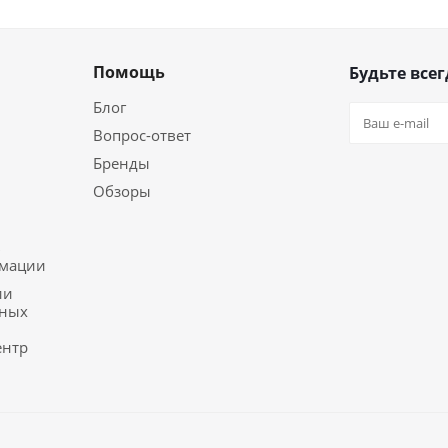
Помощь
Будьте всег
Блог
Вопрос-ответ
Бренды
Обзоры
ь
рмации
ии
ьных
ентр