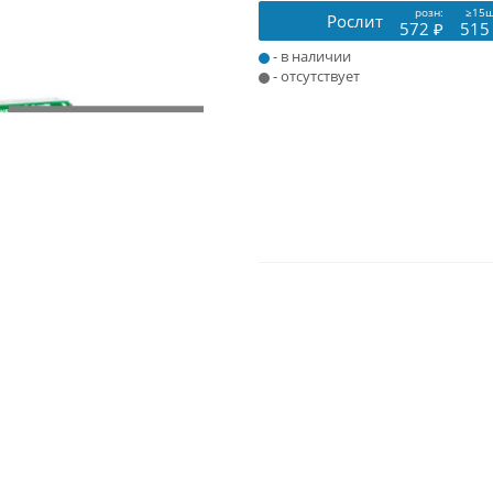
розн:
≥15ш
Рослит
572 ₽
515
- в наличии
- отсутствует