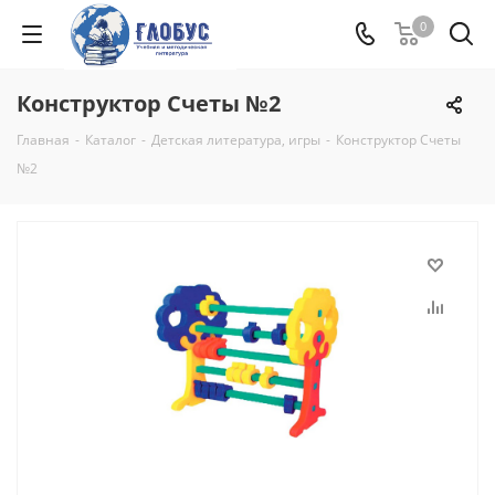
0
Конструктор Счеты №2
Главная
-
Каталог
-
Детская литература, игры
-
Конструктор Счеты
№2