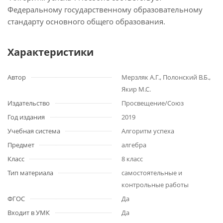
Федеральному государственному образовательному
стандарту основного общего образования.
Характеристики
Автор
Мерзляк А.Г., Полонский В.Б.,
Якир М.С.
Издательство
Просвещение/Союз
Год издания
2019
Учебная система
Алгоритм успеха
Предмет
алгебра
Класс
8 класс
Тип материала
самостоятельные и
контрольные работы
ФГОС
Да
Входит в УМК
Да