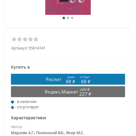
Артикул:
55614741
Купить в
розн:
≥15шт:
Рослит
88 ₽
88 ₽
247 ₽
Яндекс.Маркет
227 ₽
- в наличии
- отсутствует
Характеристики
Автор
Мерзляк А.Г., Полонский В.Б., Якир М.С.