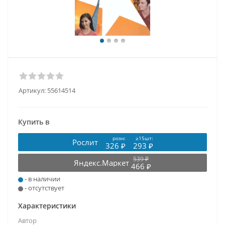
Артикул:
55614514
Купить в
розн:
≥15шт:
Рослит
326 ₽
293 ₽
539 ₽
Яндекс.Маркет
466 ₽
- в наличии
- отсутствует
Характеристики
Автор