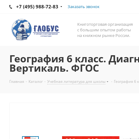
+7 (495) 988-72-83
Заказать звонок
Книготорговая организация
с большим опытом работы
на книжном рынке России.
География 6 класс. Диа
Вертикаль. ФГОС
Главная
-
Каталог
-
Учебная литература для школы
-
География 6 