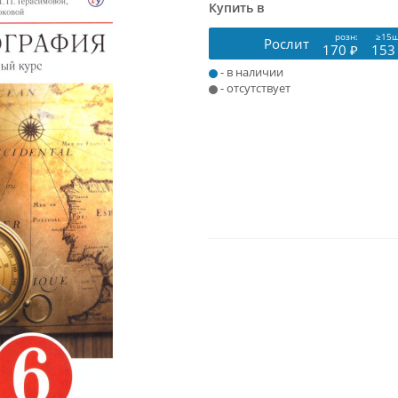
Купить в
розн:
≥15ш
Рослит
170 ₽
153
- в наличии
- отсутствует