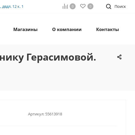
двдл. 12 к. 1
Поиск
0
0
Магазины
О компании
Контакты
бнику Герасимовой.
Артикул:
55613918