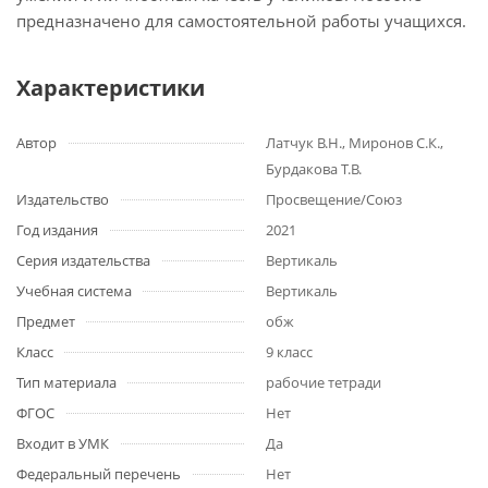
предназначено для самостоятельной работы учащихся.
Характеристики
Автор
Латчук В.Н., Миронов С.К.,
Бурдакова Т.В.
Издательство
Просвещение/Союз
Год издания
2021
Серия издательства
Вертикаль
Учебная система
Вертикаль
Предмет
обж
Класс
9 класс
Тип материала
рабочие тетради
ФГОС
Нет
Входит в УМК
Да
Федеральный перечень
Нет