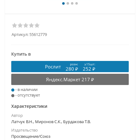
Артикул:
55612779
Купить в
розн:
≥15шт:
Рослит
280 ₽
252 ₽
Яндекс.Маркет
217 ₽
- в наличии
- отсутствует
Характеристики
Автор
Латчук В.Н., Миронов С.К., Бурдакова Т.В.
Издательство
Просвещение/Союз