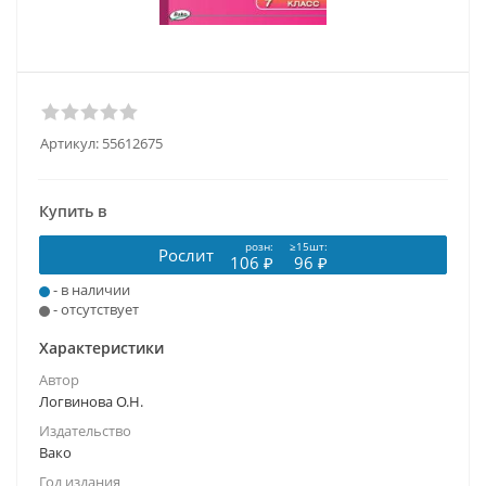
Артикул:
55612675
Купить в
розн:
≥15шт:
Рослит
106 ₽
96 ₽
- в наличии
- отсутствует
Характеристики
Автор
Логвинова О.Н.
Издательство
Вако
Год издания