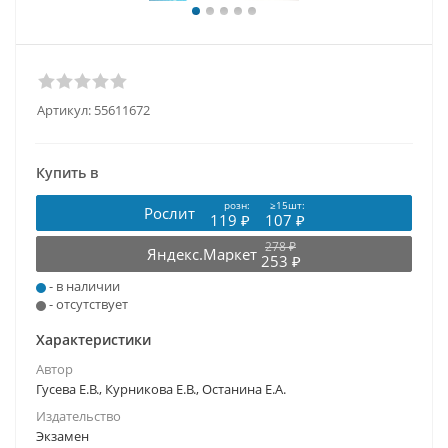
Артикул:
55611672
Купить в
розн:
≥15шт:
Рослит
119 ₽
107 ₽
278 ₽
Яндекс.Маркет
253 ₽
- в наличии
- отсутствует
Характеристики
Автор
Гусева Е.В., Курникова Е.В., Останина Е.А.
Издательство
Экзамен