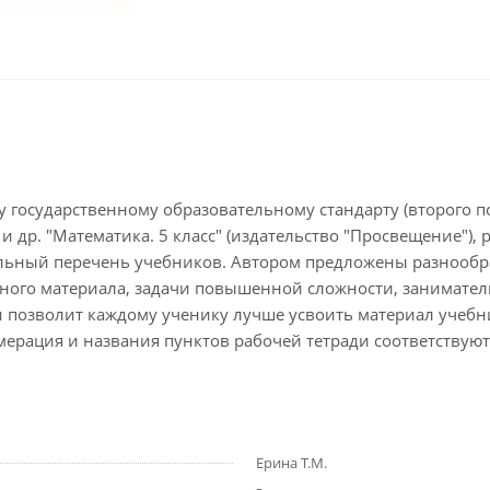
 государственному образовательному стандарту (второго п
и др. "Математика. 5 класс" (издательство "Просвещение"
льный перечень учебников. Автором предложены разнообр
ченного материала, задачи повышенной сложности, занимат
и позволит каждому ученику лучше усвоить материал учебн
ерация и названия пунктов рабочей тетради соответствую
Ерина Т.М.