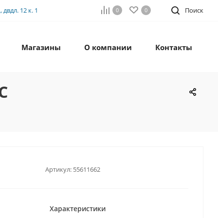
двдл. 12 к. 1
Поиск
0
0
Магазины
О компании
Контакты
С
Артикул:
55611662
Характеристики