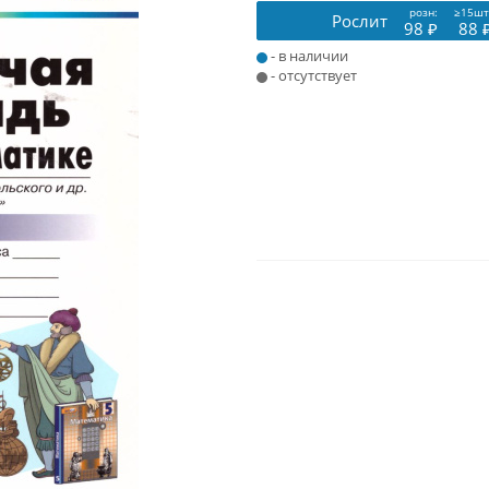
розн:
≥15шт
Рослит
98 ₽
88 
- в наличии
- отсутствует