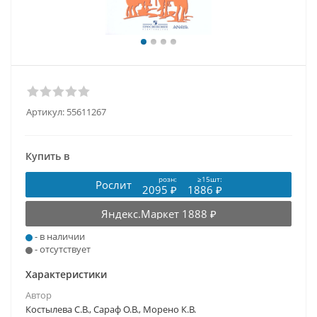
Артикул:
55611267
Купить в
розн:
≥15шт:
Рослит
2095 ₽
1886 ₽
Яндекс.Маркет
1888 ₽
- в наличии
- отсутствует
Характеристики
Автор
Костылева С.В., Сараф О.В., Морено К.В.