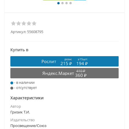
Артикул:
55608795
Купить в
розн:
≥15шт:
Рослит
215 ₽
194 ₽
410 ₽
Яндекс.Маркет
360 ₽
- в наличии
- отсутствует
Характеристики
Автор
Гризик Т.И.
Издательство
Просвещение/Союз