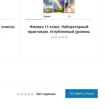
 классы.
Физика 11 класс. Лабораторный
О
е
практикум. Углубленный уровень
Оставить отзыв
Нет оценок