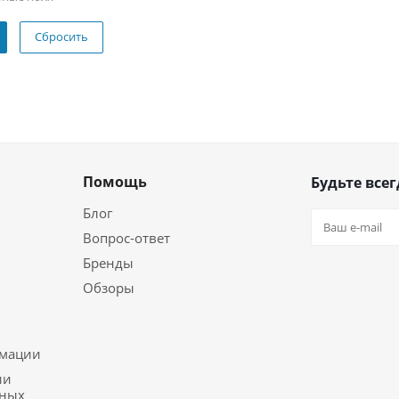
Сбросить
Помощь
Будьте всег
Блог
Вопрос-ответ
Бренды
Обзоры
ь
рмации
ии
ьных