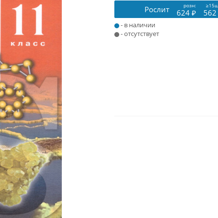
розн:
≥15ш
Рослит
624 ₽
562
- в наличии
- отсутствует