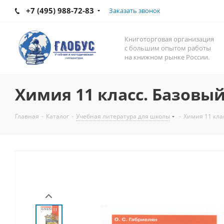
+7 (495) 988-72-83
Заказать звонок
Книготорговая организация
с большим опытом работы
на книжном рынке России.
Химия 11 класс. Базовы
Главная
-
Каталог
-
Учебная литература для школы
-
Химия 11 кла