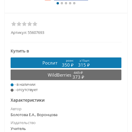
Артикул:
55607693
Купить в
розн:
≥15шт:
Рослит
350 ₽
315 ₽
445 ₽
WildBerries
373 ₽
- в наличии
- отсутствует
Характеристики
Автор
Болотова Е.А., Воронцова
Издательство
Учитель