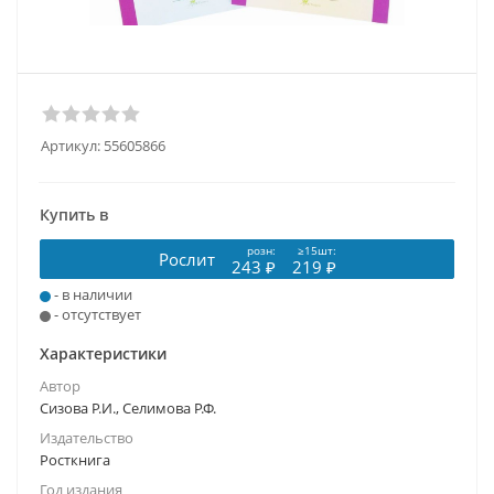
Артикул:
55605866
Купить в
розн:
≥15шт:
Рослит
243 ₽
219 ₽
- в наличии
- отсутствует
Характеристики
Автор
Сизова Р.И., Селимова Р.Ф.
Издательство
Росткнига
Год издания