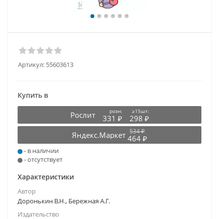
Артикул:
55603613
Купить в
розн:
≥15шт:
Рослит
331 ₽
298 ₽
534 ₽
Яндекс.Маркет
464 ₽
- в наличии
- отсутствует
Характеристики
Автор
Доронькин В.Н., Бережная А.Г.
Издательство