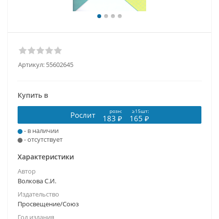
Артикул:
55602645
Купить в
розн:
≥15шт:
Рослит
183 ₽
165 ₽
- в наличии
- отсутствует
Характеристики
Автор
Волкова С.И.
Издательство
Просвещение/Союз
Год издания