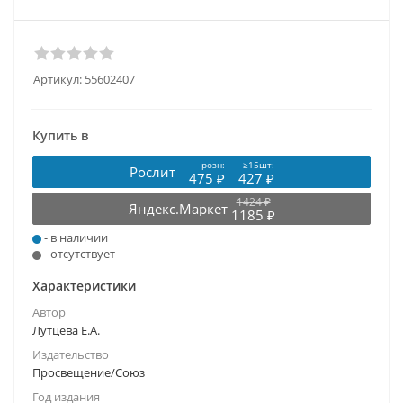
Артикул:
55602407
Купить в
розн:
≥15шт:
Рослит
475 ₽
427 ₽
1424 ₽
Яндекс.Маркет
1185 ₽
- в наличии
- отсутствует
Характеристики
Автор
Лутцева Е.А.
Издательство
Просвещение/Союз
Год издания